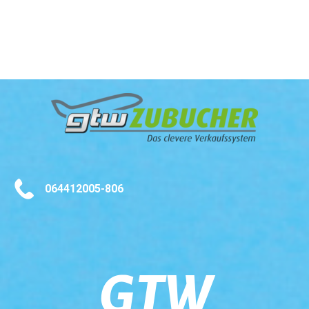
064412005-806
GTW